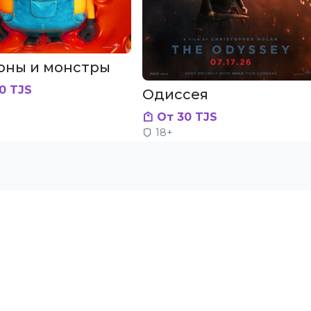
оны и монстры
0 TJS
Одиссея
От 30 TJS
18+