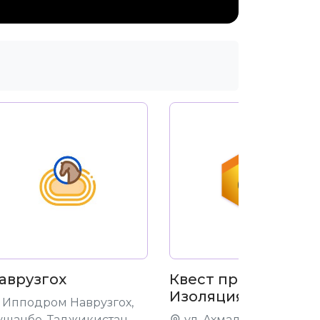
аврузгох
Квест проект
Изоляция
Ипподром Наврузгох,
ушанбе, Таджикистан
ул. Ахмади Дониш 5А,