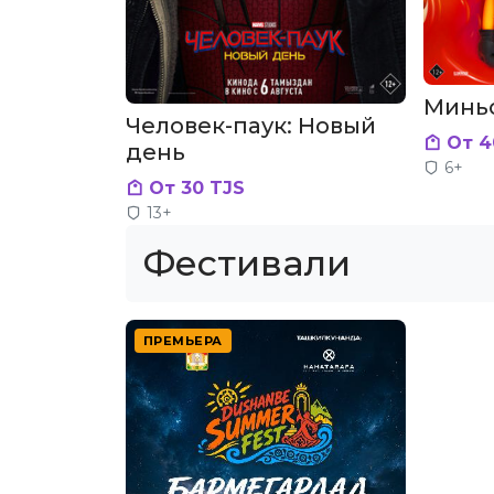
Минь
Человек-паук: Новый
От 4
день
6+
От 30 TJS
13+
Фестивали
ПРЕМЬЕРА