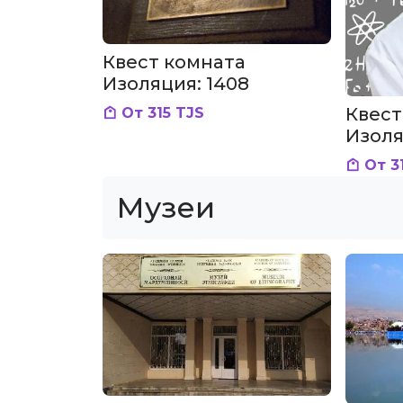
Квест комната
Изоляция: 1408
Квест
От 315 TJS
Изоля
сума
От 3
Музеи