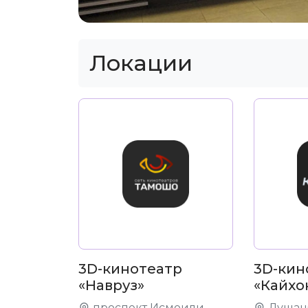
Локации
3D-кинотеатр
3D-кин
«Навруз»
«Кайхо
проспект Исмоили
Душанб