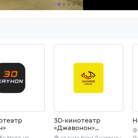
отеатр
3D-кинотеатр
Н
н»
«Джавонон»
Худжанд
е Молл, ул.
здание Кохи Джавонон,
Д