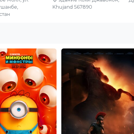
ушанбе,
Khujand 567890
стан