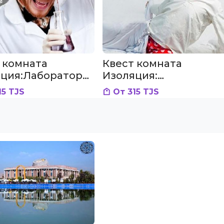
 комната
Квест комната
ция:Лаборатория
Изоляция:
сшедшего
Психиатрическая 16
15 TJS
От 315 TJS