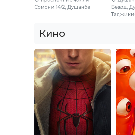
Сомони 14/2, Душанбе
Беҳзод, Д
Таджики
Кино